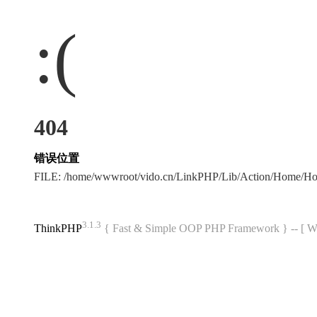
:(
404
错误位置
FILE: /home/wwwroot/vido.cn/LinkPHP/Lib/Action/Home/Hom
3.1.3
ThinkPHP
{ Fast & Simple OOP PHP Framework } -- 