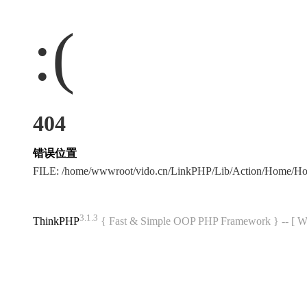
:(
404
错误位置
FILE: /home/wwwroot/vido.cn/LinkPHP/Lib/Action/Home/Hom
3.1.3
ThinkPHP
{ Fast & Simple OOP PHP Framework } -- 