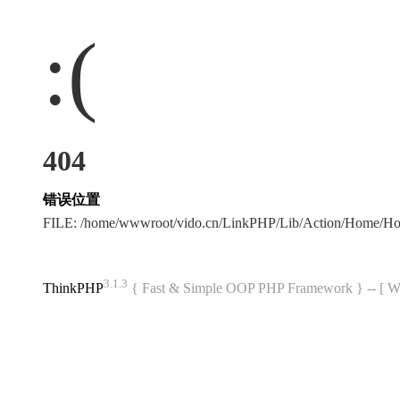
:(
404
错误位置
FILE: /home/wwwroot/vido.cn/LinkPHP/Lib/Action/Home/Hom
3.1.3
ThinkPHP
{ Fast & Simple OOP PHP Framework } -- 